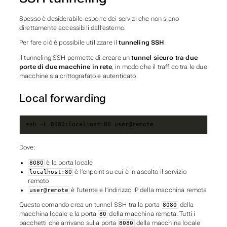
Spesso è desiderabile esporre dei servizi che non siano
direttamente accessibili dall’esterno.
Per fare ciò è possibile utilizzare il
tunneling SSH
.
Il tunneling SSH permette di creare un
tunnel sicuro tra due
porte di due macchine in rete
, in modo che il traffico tra le due
macchine sia crittografato e autenticato.
Local forwarding
ssh -L 8080:localhost:80 user@remote
Dove:
è la porta locale
8080
è l’enpoint su cui è in ascolto il servizio
localhost:80
remoto
è l’utente e l’indirizzo IP della macchina remota
user@remote
Questo comando crea un tunnel SSH tra la porta
della
8080
macchina locale e la porta
della macchina remota. Tutti i
80
pacchetti che arrivano sulla porta
della macchina locale
8080