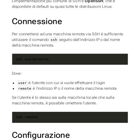
L’implementazione più comune di SSH è
OpenSSH
, che è
disponibile di default su quasi tutte le distribuzioni Linux.
Connessione
Per connettersi ad una macchina remota via SSH è sufficiente
utilizzare il comando
seguito dall’indirizzo IP o dal nome
ssh
della macchina remota.
ssh user@remote
Dove:
è l’utente con cui si vuole effettuare il login
user
è l’indirizzo IP o il nome della macchina remota
remote
Se l’utente è lo stesso sia sulla macchina locale che sulla
macchina remota, è possibile omettere l’utente.
ssh remote
Configurazione