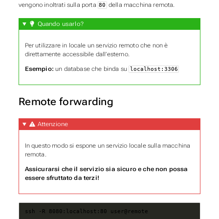
vengono inoltrati sulla porta
della macchina remota.
80
Quando usarlo?
Per utilizzare in locale un servizio remoto che non è
direttamente accessibile dall’esterno.
Esempio:
un database che binda su
localhost:3306
Remote forwarding
Attenzione
In questo modo si espone un servizio locale sulla macchina
remota.
Assicurarsi che il servizio sia sicuro e che non possa
essere sfruttato da terzi!
ssh -R 8080:localhost:80 user@remote