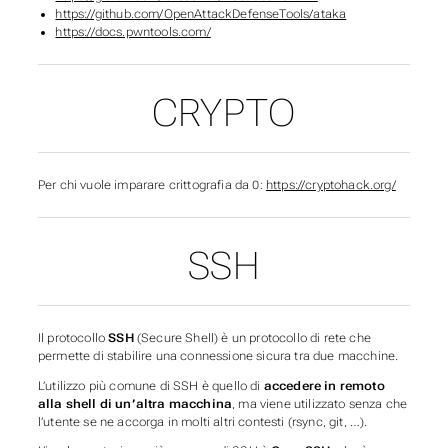
https://github.com/OpenAttackDefenseTools/ataka
https://docs.pwntools.com/
CRYPTO
Per chi vuole imparare crittografia da 0:
https://cryptohack.org/
SSH
Il protocollo
SSH
(Secure Shell) è un protocollo di rete che
permette di stabilire una connessione sicura tra due macchine.
L’utilizzo più comune di SSH è quello di
accedere in remoto
alla shell di un’altra macchina
, ma viene utilizzato senza che
l’utente se ne accorga in molti altri contesti (rsync, git, …).