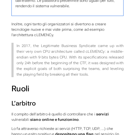
dall’esterno. Le password predefinite sono uguali per tutti,
rendendo il sistema vulnerabile.
Inoltre, ogni tanto gli organizzatori si divertono a creare
tecnologie nuove e mai viste prima, come ad esempio
l’architettura cLEMENCy.
In 2017, the Legitimate Business Syndicate came up with
their very own CPU architecture called cLEMENCy: a middle-
endian with 9 bits bytes CPU. With its specifications released
only 24h before the beginning of the CTF, it was designed with
the explicit goals of both surprising the teams, and leveling
the playing field by breaking all their tools.
Ruoli
L’arbitro
Il compito dell’arbitro è quello di controllare che i
servizi
vulnerabili
siano online e funzionino
.
Lo fa attraverso richieste ai servizi (HTTP, TCP, UDP, …) che
hanno un esito positivo e
depositano una flag
nel servizio (in