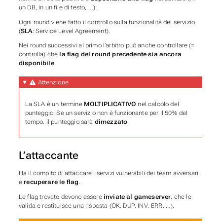
un DB, in un file di testo, …).
Ogni round viene fatto il controllo sulla funzionalità del servizio
(
SLA
: Service Level Agreement).
Nei round successivi al primo l’arbitro può anche controllare (=
controlla) che
la flag del round precedente sia ancora
disponibile
.
Attenzione
La SLA è un termine
MOLTIPLICATIVO
nel calcolo del
punteggio. Se un servizio non è funzionante per il 50% del
tempo, il punteggio sarà
dimezzato
.
L’attaccante
Ha il compito di attaccare i servizi vulnerabili dei team avversari
e
recuperare le flag
.
Le flag trovate devono essere
inviate al gameserver
, che le
valida e restituisce una risposta (OK, DUP, INV, ERR, …).