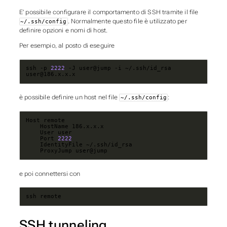
E’ possibile configurare il comportamento di SSH tramite il file
. Normalmente questo file è utilizzato per
~/.ssh/config
definire opzioni e nomi di host.
Per esempio, al posto di eseguire
ssh -p 
2222
 -J user@jump -i ~/.ssh/id_rsa 
user@186.x.x.x
è possibile definire un host nel file
:
~/.ssh/config
    Port 
2222
    ProxyJump user@jump
e poi connettersi con
ssh remote
SSH tunneling