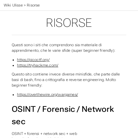
Wiki Ulisse
>
Risorse
RISORSE
Questi sono i siti che comprendono sia materiale di
apprendimento, che le varie sfide (super beginner friendly):
https://picoctf.org/
https://tryhackme.com/
Questo sito contiene invece diverse minisfide, che parte dalle
basi di bash, fino a crittografia e reverse engineering. Molto
beginner friendly:
https://overthewire.org/wargames/
OSINT / Forensic / Network
sec
OSINT + forensi + network sec + web