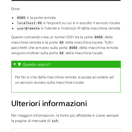
Dove:
è la porta remota
8080
è l’enpoint su cui è in ascolto il servizio locale
localhost:80
è l’utente e l’indirizzo IP della macchina remota
user@remote
Questo comando crea un tunnel SSH tra la porta
della
8080
macchina remota e la porta
della macchina locale. Tutti i
80
pacchetti che arrivano sulla porta
della macchina remota
8080
vengono inoltrati sulla porta
della macchina locale.
80
Quando usarlo?
Per far si che dalla macchina remota si possa accedere ad
un servizio avviato sulla macchina locale.
Ulteriori informazioni
Per maggiori informazioni, la fonte più affidabile è come sempre
la pagina di manuale di
:
ssh