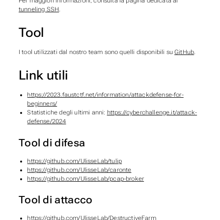
Per maggiori informazioni, consulta la pagina dedicata al
tunneling SSH
.
Tool
I tool utilizzati dal nostro team sono quelli disponibili su
GitHub
.
Link utili
https://2023.faustctf.net/information/attackdefense-for-
beginners/
Statistiche degli ultimi anni:
https://cyberchallenge.it/attack-
defense/2024
Tool di difesa
https://github.com/UlisseLab/tulip
https://github.com/UlisseLab/caronte
https://github.com/UlisseLab/pcap-broker
Tool di attacco
https://github.com/UlisseLab/DestructiveFarm