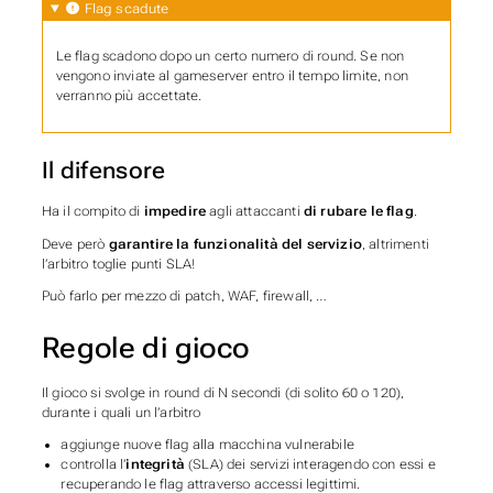
Flag scadute
Le flag scadono dopo un certo numero di round. Se non
vengono inviate al gameserver entro il tempo limite, non
verranno più accettate.
Il difensore
Ha il compito di
impedire
agli attaccanti
di rubare le flag
.
Deve però
garantire la funzionalità del servizio
, altrimenti
l’arbitro toglie punti SLA!
Può farlo per mezzo di patch, WAF, firewall, …
Regole di gioco
Il gioco si svolge in round di
N
secondi (di solito 60 o 120),
durante i quali un l’arbitro
aggiunge nuove flag alla macchina vulnerabile
controlla l’
integrità
(SLA) dei servizi interagendo con essi e
recuperando le flag attraverso accessi legittimi.